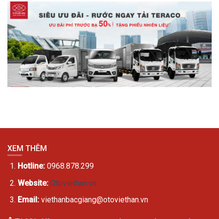
XEM THÊM
Hotline:
0968.878.299
Website:
Otoviethan.vn
Email:
viethanbacgiang@otoviethan.vn