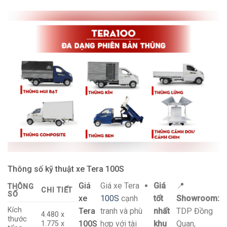
Thông số kỹ thuật xe Tera 100S
Giá
Giá xe Tera
Giá
📍
THÔNG
CHI TIẾT
SỐ
xe
100S
cạnh
tốt
Showroom:
Kích
Tera
tranh và phù
nhất
TDP Đồng
4.480 x
thước
100S
hợp với tài
khu
Quan,
1.775 x