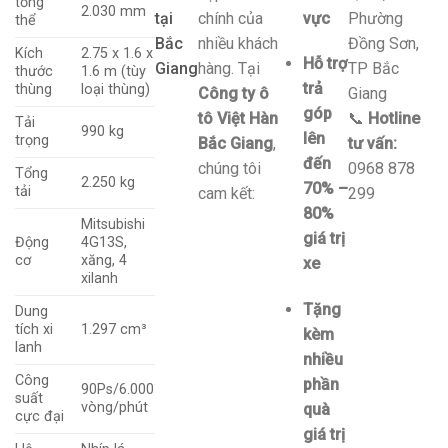
tổng
2.030 mm
tại
chính của
vực
Phường
thể
Bắc
nhiều khách
Đồng Sơn,
Kích
2.75 x 1.6 x
Hỗ trợ
Giang
hàng. Tại
TP Bắc
thước
1.6 m (tùy
trả
thùng
loại thùng)
Công ty ô
Giang
góp
tô Việt Hàn
📞
Hotline
Tải
990 kg
lên
trọng
Bắc Giang
,
tư vấn:
đến
chúng tôi
0968 878
Tổng
2.250 kg
70% –
tải
cam kết:
299
80%
Mitsubishi
giá trị
Động
4G13S,
cơ
xăng, 4
xe
xilanh
Tặng
Dung
tích xi
1.297 cm³
kèm
lanh
nhiều
Công
phần
90Ps/6.000
suất
vòng/phút
quà
cực đại
giá trị