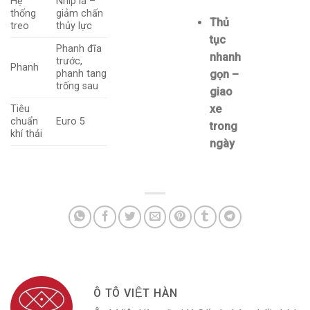
Hệ
Nhíp lá –
thống
giảm chấn
Thủ
treo
thủy lực
tục
Phanh đĩa
nhanh
trước,
Phanh
phanh tang
gọn –
trống sau
giao
xe
Tiêu
chuẩn
Euro 5
trong
khí thải
ngày
Ô TÔ VIỆT HÀN