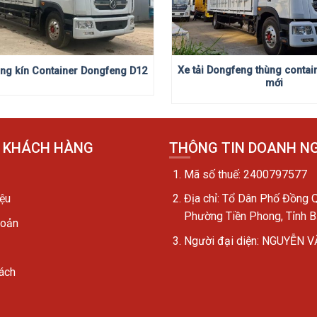
Xe tải Dongfeng thùng contai
hùng kín Container Dongfeng D12
mới
̣ KHÁCH HÀNG
THÔNG TIN DOANH N
Mã số thuế: 2400797577
iệu
Địa chỉ:
Tổ Dân Phố Đồng Q
Phường Tiền Phong, Tỉnh B
hoản
Người đại diện: NGUYỄN 
ách