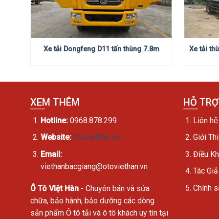
Xe tải Dongfeng D11 tấn thùng 7.8m
Xe tải t
XEM THÊM
HỖ TRƠ
Hotline:
0968.878.299
Liên hệ
Website:
Otoviethan.vn
Giới Th
Email:
Điều K
viethanbacgiang@otoviethan.vn
Tác Giả
Chính s
Ô Tô Việt Hàn
- Chuyên bán và sửa
chữa, bảo hành, bảo dưỡng các dòng
sản phẩm Ô tô tải và ô tô khách uy tín tại