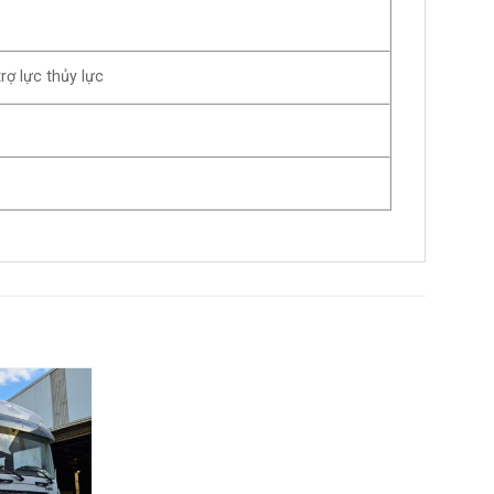
 trợ lực thủy lực
Add to
wishlist