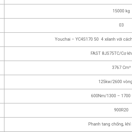
15000 kg
03
Youchai – YC4S170 50 4 xilanh với các
FAST 8JS75TC/Cơ khí/8ti
3767 Cm³
125kw/2600 vòng
600Nm/1300 – 1700 
900R20
Phanh tang chống, khí