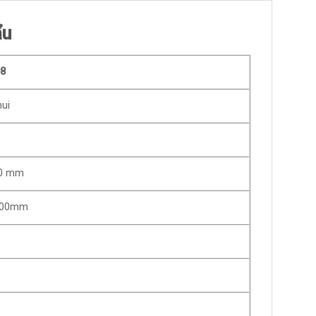
ẩu
D8
mui
00 mm
500mm