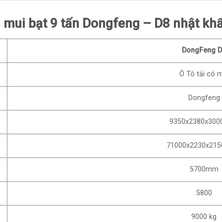
g mui bạt 9 tấn Dongfeng – D8 nhật kh
DongFeng 
Ô Tô tải có 
Dongfeng
9350x2380x30
71000x2230x21
5700mm
5800
9000 kg