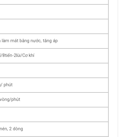
h làm mát bằng nước, tăng áp
ến-2lùi/Cơ khí
/ phút
vòng/phút
 nén, 2 dòng