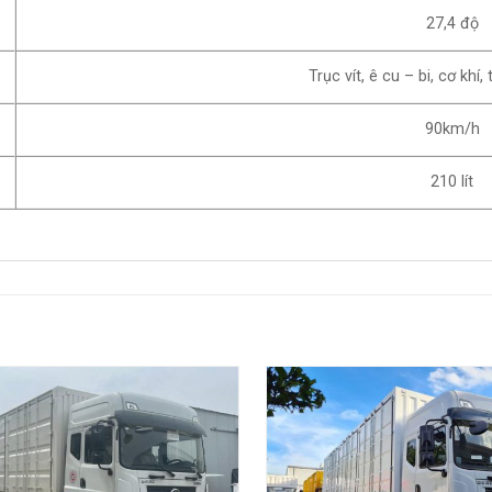
27,4 độ
Trục vít, ê cu – bi, cơ khí,
90km/h
210 lít
Add to
wishlist