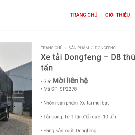
TRANG CHỦ
GIỚI THIỆU
TRANG CHỦ
/
SẢN PHẨM
/
DONGFENG
Xe tải Dongfeng – D8 th
Add to
tấn
wishlist
Mời liên hệ
• Giá:
• Mã SP:
SP2278
• Nhóm sản phẩm: Xe tai mui bạt
• Tải trọng:
Từ 1 tấn đến dưới 10 tấn
• Hãng sản xuất:
Dongfeng