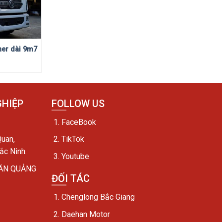
ner dài 9m7
GHIỆP
FOLLOW US
FaceBook
uan,
TikTok
ắc Ninh.
Youtube
VĂN QUẢNG
ĐỐI TÁC
Chenglong Bắc Giang
Daehan Motor