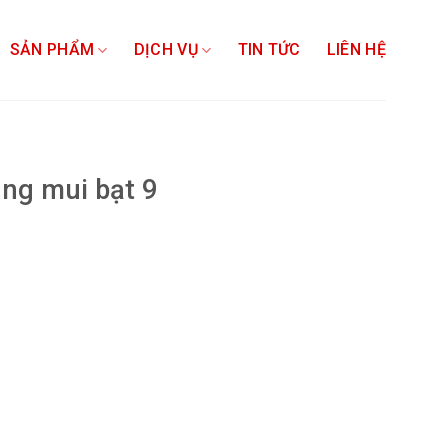
SẢN PHẨM
DỊCH VỤ
TIN TỨC
LIÊN HỆ
ùng mui bạt 9