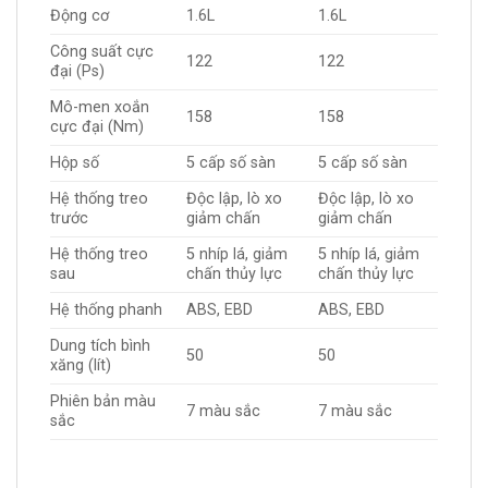
Động cơ
1.6L
1.6L
Công suất cực
122
122
đại (Ps)
Mô-men xoắn
158
158
cực đại (Nm)
Hộp số
5 cấp số sàn
5 cấp số sàn
Hệ thống treo
Độc lập, lò xo
Độc lập, lò xo
trước
giảm chấn
giảm chấn
Hệ thống treo
5 nhíp lá, giảm
5 nhíp lá, giảm
sau
chấn thủy lực
chấn thủy lực
Hệ thống phanh
ABS, EBD
ABS, EBD
Dung tích bình
50
50
xăng (lít)
Phiên bản màu
7 màu sắc
7 màu sắc
sắc