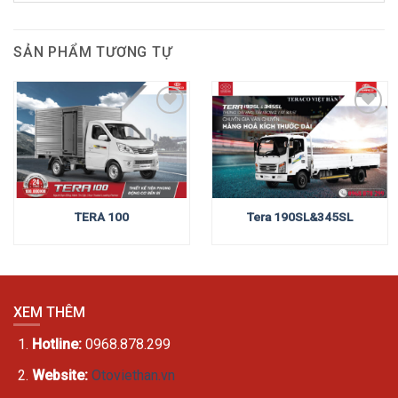
SẢN PHẨM TƯƠNG TỰ
Add to
Add to
wishlist
wishlist
Tera 190SL&345SL
TERA 100
XEM THÊM
Hotline:
0968.878.299
Website:
Otoviethan.vn