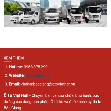
XEM THÊM
Hotline:
0968.878.299
Website:
Otoviethan.vn
Email:
viethanbacgiang@otoviethan.vn
Ô Tô Việt Hàn
- Chuyên bán và sửa chữa, bảo hành, bảo
dưỡng các dòng sản phẩm Ô tô tải và ô tô khách uy tín tại
Bắc Giang.