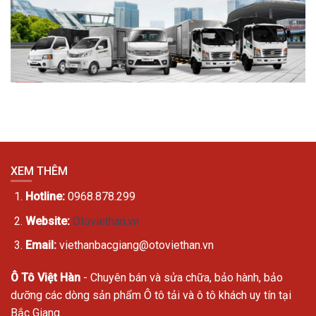
XEM THÊM
Hotline:
0968.878.299
Website:
Otoviethan.vn
Email:
viethanbacgiang@otoviethan.vn
Ô Tô Việt Hàn
- Chuyên bán và sửa chữa, bảo hành, bảo
dưỡng các dòng sản phẩm Ô tô tải và ô tô khách uy tín tại
Bắc Giang.