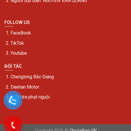
Người đại diện: NGUYỄN VĂN QUẢNG
FOLLOW US
FaceBook
TikTok
Youtube
ĐỐI TÁC
Chenglong Bắc Giang
Daehan Motor
Kiểm tra phạt nguội
Copyright 2026 ©
Otoviethan.VN